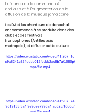
l'influence de la communauté 
antillaise et à l'augmentation de la 
diffusion de la musique jamaïcaine.
Les DJ et les chanteurs de dancehall 
ont commencé à se produire dans des 
clubs et des festivals 
francophones (Antilles puis 
metropole), et diffuser cette culture.
https://video.wixstatic.com/video/41f207_1c
c9a8241c524eebb012fdcbb2ac8b7a/1080p/
mp4/file.mp4
https://video.wixstatic.com/video/41f207_74
9619133f3a4f9e9dee7996a4fad625/1080p/
mp4/file.mp4