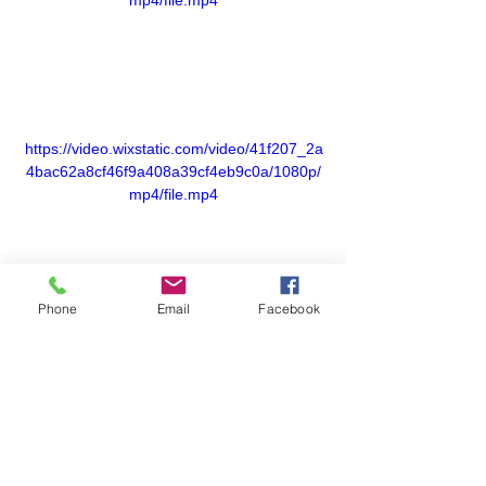
mp4/file.mp4
https://video.wixstatic.com/video/41f207_2a
4bac62a8cf46f9a408a39cf4eb9c0a/1080p/
mp4/file.mp4
Phone
Email
Facebook
https://video.wixstatic.com/video/41f207_42
129fc0e7054fa7acd6a6a4dc94532f/1080p/
mp4/file.mp4