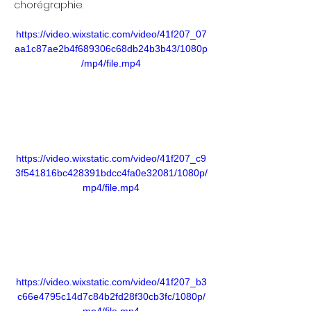
chorégraphie.
https://video.wixstatic.com/video/41f207_07
aa1c87ae2b4f689306c68db24b3b43/1080p
/mp4/file.mp4
https://video.wixstatic.com/video/41f207_c9
3f541816bc428391bdcc4fa0e32081/1080p/
mp4/file.mp4
https://video.wixstatic.com/video/41f207_b3
c66e4795c14d7c84b2fd28f30cb3fc/1080p/