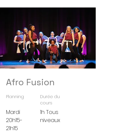
Afro Fusion
Planning
Durée du
cours
Mardi
1h Tous
20h15-
niveaux
21h15