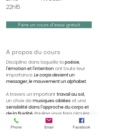
22h15
Faire un cours d'essai gratuit
A propos du cours
Discipline dans laquelle la 
poésie, 
l'émotion et l'intention
 ont toute leur 
importance. 
Le corps devient un 
messager, le mouvement un alphabet. 
A travers un important 
travail au sol,
un choix de 
musiques ciblées
 et une 
sensibilité dans l'approche du corps et 
de la fluidité
, Pauline vous fera circuler 
entre les nuages et la Terre
 lors d'un 
voyage poétique et émouvant.
Phone
Email
Facebook