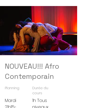
NOUVEAU!!! Afro
Contemporain
Planning
Durée du
cours
Mardi
1h Tous
21h15-
niveaux